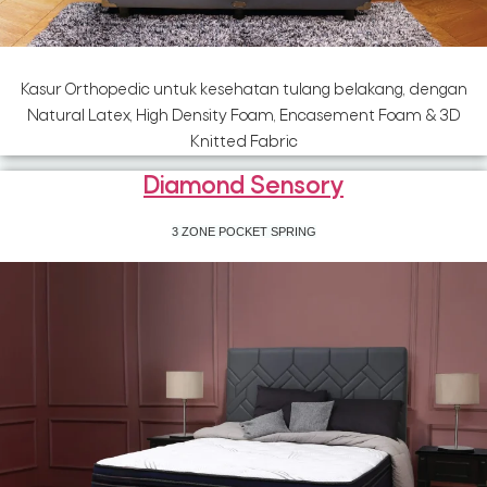
Kasur Orthopedic untuk kesehatan tulang belakang, dengan
Natural Latex, High Density Foam, Encasement Foam & 3D
Knitted Fabric
Diamond Sensory
3 ZONE POCKET SPRING